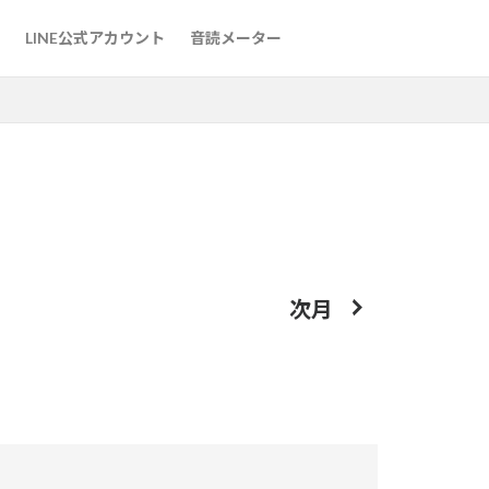
た方法
LINE公式アカウント
音読メーター
た方法
次月