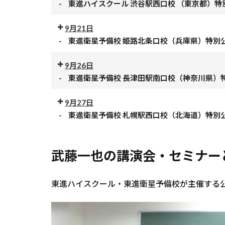
授
-
東進ハイスクール 渋谷駅西口校 （東京都）特
進
ス
ル
小
都）
公
公
業
衛
ク
千
杉
特
開
開
9月21日
東
星
ー
歳
校
別
授
授
-
東進衛星予備校 姫路北条口校（兵庫県）特別
進
予
ル
船
（神
公
業
公
業
ハ
備
小
橋
奈
開
開
9月26日
東
イ
校
手
校
川
授
授
-
東進衛星予備校 長津田駅南口校（神奈川県）
進
ス
東
指
（東
県）
業
公
業
ハ
ク
北
校
京
特
開
9月27日
東
イ
ー
大
（埼
都）
別
授
-
東進衛星予備校 札幌駅西口校（北海道）特別
進
ス
ル
病
玉
特
公
公
業
衛
ク
川
院
県）
別
開
開
東
星
ー
越
前
特
公
授
武藤一也の講演会・セミナー
授
進
予
ル
校
校
別
開
業
業
衛
備
渋
（埼
（宮
公
授
東
星
校
谷
玉
城
開
業
東進ハイスクール・東進衛星予備校が主催する公
進
予
姫
駅
県）
県）
授
衛
備
路
西
特
特
業
星
校
北
口
別
別