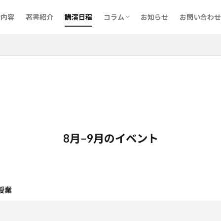
予備校･英語講師について
執筆について
CELTAで最上位のPass Aを取得し
講演会・セミナー
音読メーター
動内容
著書紹介
講演日程
コラム
お知らせ
お問い合わせ
予備校･英語講師について
執筆について
CELTAで最上位のPass Aを取得し
講演会・セミナー
音読メーター
8月–9月のイベント
授業