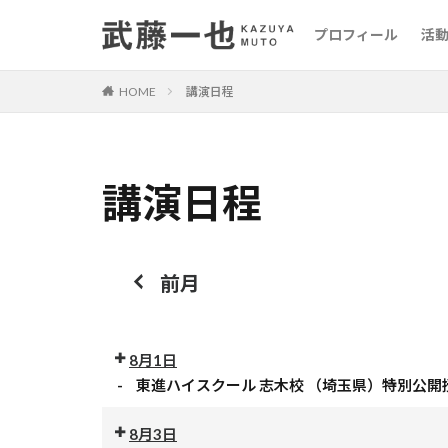
プロフィール
活
HOME
講演日程
講演日程
前月
8月1日
-
東進ハイスクール 志木校 （埼玉県）特別公開
公
開
8月3日