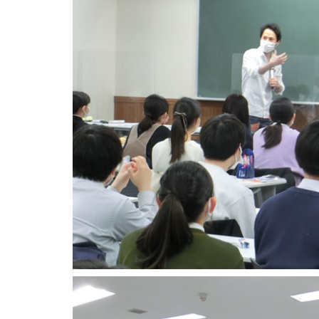
予
長
条
校
公
公
備
津
口
（東
開
開
校
田
校
京
授
授
札
駅
（兵
都）
業
業
幌
南
庫
特
駅
口
県）
別
西
校
特
公
口
（神
別
開
校
奈
公
授
（北
川
開
業
海
県）
授
道）
特
業
特
別
別
公
公
開
開
授
授
業
業