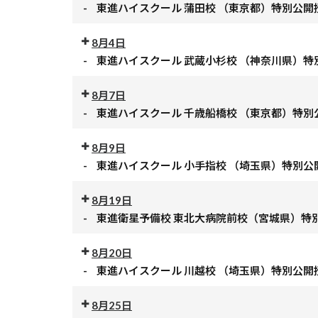
授
-
東進ハイスクール 蒲田校 （東京都）特別公開
公
業
開
8月4日
東
授
-
東進ハイスクール 武蔵小杉校 （神奈川県）特
進
公
業
ハ
開
8月7日
東
イ
授
-
東進ハイスクール 千歳船橋校 （東京都）特別
進
ス
公
業
ハ
ク
開
8月9日
東
イ
ー
授
-
東進ハイスクール 小手指校 （埼玉県）特別公
進
ス
ル
公
業
ハ
ク
志
開
8月19日
東
イ
ー
木
授
-
東進衛星予備校 東北大病院前校（宮城県）特
進
ス
ル
校
公
業
ハ
ク
蒲
（埼
開
8月20日
東
イ
ー
田
玉
授
-
東進ハイスクール 川越校 （埼玉県）特別公開
進
ス
ル
校
県）
公
業
ハ
ク
武
（東
特
開
8月25日
東
イ
ー
蔵
京
別