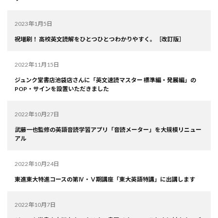
2023年1月5日
祝増刷！ 高校英文読解をひとつひとつわかりやすく。［改訂版］
2022年11月15日
ジュンク堂書店池袋店さんに「英文速読マスター 標準編・発展編」の
POP・サインを設置いただきました
2022年10月27日
武藤一也監修の英語音読学習アプリ「音読メーター」を大規模リニュー
アル
2022年10月24日
東進東大特進コースの第Ⅳ・Ⅴ期講座「東大英語特講」に出講します
2022年10月7日