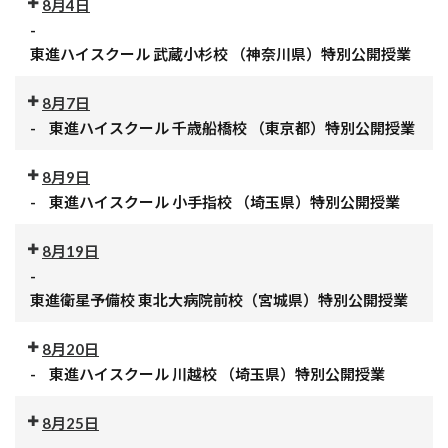
開
8月4日
進
授
-
ハ
業
東進ハイスクール 武蔵小杉校 （神奈川県）特別公開授業
イ
東
公
ス
進
開
ク
8月7日
ハ
授
ー
-
東進ハイスクール 千歳船橋校 （東京都）特別公開授業
イ
業
ル
公
ス
東
志
開
ク
8月9日
進
木
授
ー
-
東進ハイスクール 小手指校 （埼玉県）特別公開授業
ハ
校
業
ル
公
イ
（埼
東
蒲
開
8月19日
ス
玉
進
田
授
ク
-
県）
ハ
校
業
ー
東進衛星予備校 東北大病院前校（宮城県）特別公開授業
特
イ
（東
東
ル
別
公
ス
京
進
武
公
開
ク
8月20日
都）
ハ
蔵
開
授
ー
-
東進ハイスクール 川越校 （埼玉県）特別公開授業
特
イ
小
授
業
ル
別
公
ス
杉
業
東
千
公
開
ク
8月25日
校
進
歳
開
授
ー