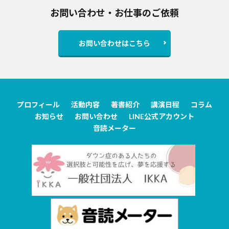
お問い合わせ・お仕事のご依頼
お問い合わせはこちら
プロフィール
活動内容
著書紹介
講演日程
コラム
お知らせ
お問い合わせ
LINE公式アカウント
音読メーター