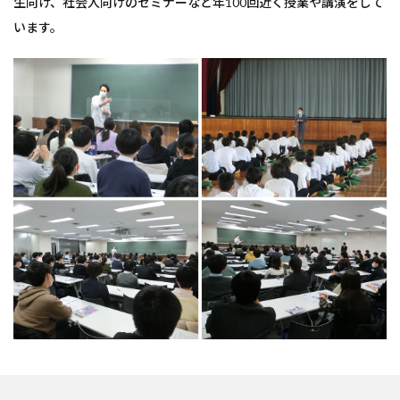
衛
生向け、社会人向けのセミナーなど年100回近く授業や講演をして
口
業
校
京
星
校
います。
長
都）
予
（兵
津
特
備
庫
田
別
校
県）
駅
公
札
特
南
開
幌
別
口
授
駅
公
校
業
西
開
（神
口
授
奈
校
業
川
（北
県）
海
特
道）
別
特
公
別
開
公
授
開
業
授
業