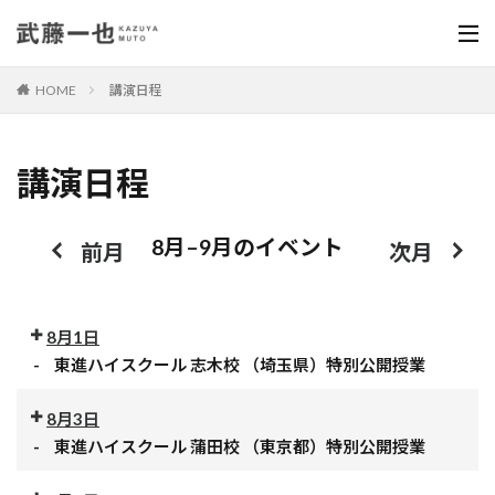
HOME
講演日程
講演日程
8月–9月のイベント
前月
次月
8月1日
-
東進ハイスクール 志木校 （埼玉県）特別公開授業
公
開
8月3日
授
-
東進ハイスクール 蒲田校 （東京都）特別公開授業
業
公
東