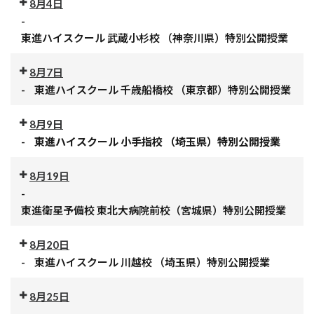
開
8月4日
進
授
-
ハ
業
東進ハイスクール 武蔵小杉校 （神奈川県）特別公開授業
イ
東
公
ス
進
開
ク
8月7日
ハ
授
ー
-
東進ハイスクール 千歳船橋校 （東京都）特別公開授業
イ
業
ル
公
ス
東
志
開
ク
8月9日
進
木
授
ー
-
東進ハイスクール 小手指校 （埼玉県）特別公開授業
ハ
校
業
ル
公
イ
（埼
東
蒲
開
8月19日
ス
玉
進
田
授
ク
-
県）
ハ
校
業
ー
東進衛星予備校 東北大病院前校（宮城県）特別公開授業
特
イ
（東
東
ル
別
公
ス
京
進
武
公
開
ク
8月20日
都）
ハ
蔵
開
授
ー
-
東進ハイスクール 川越校 （埼玉県）特別公開授業
特
イ
小
授
業
ル
別
公
ス
杉
業
東
千
公
開
ク
8月25日
校
進
歳
開
授
ー