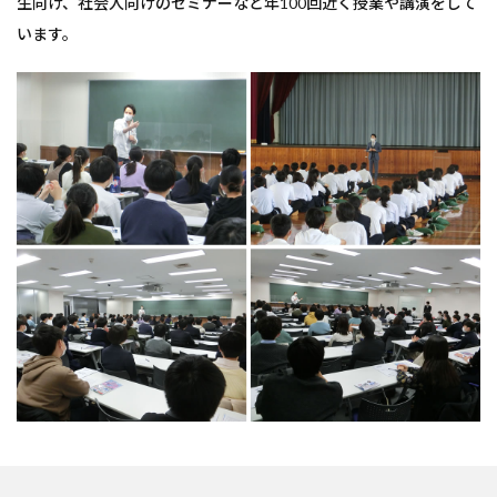
衛
生向け、社会人向けのセミナーなど年100回近く授業や講演をして
口
業
校
京
星
校
います。
長
都）
予
（兵
津
特
備
庫
田
別
校
県）
駅
公
札
特
南
開
幌
別
口
授
駅
公
校
業
西
開
（神
口
授
奈
校
業
川
（北
県）
海
特
道）
別
特
公
別
開
公
授
開
業
授
業