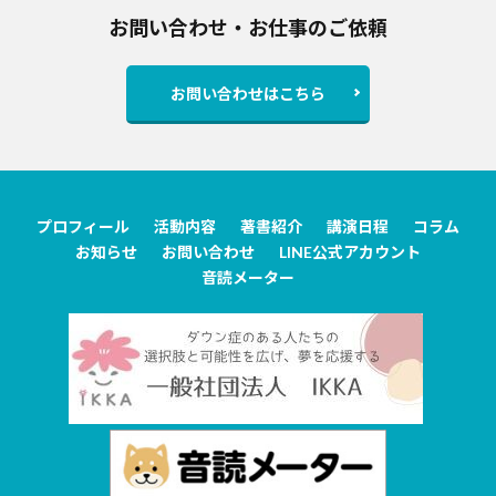
お問い合わせ・お仕事のご依頼
お問い合わせはこちら
プロフィール
活動内容
著書紹介
講演日程
コラム
お知らせ
お問い合わせ
LINE公式アカウント
音読メーター