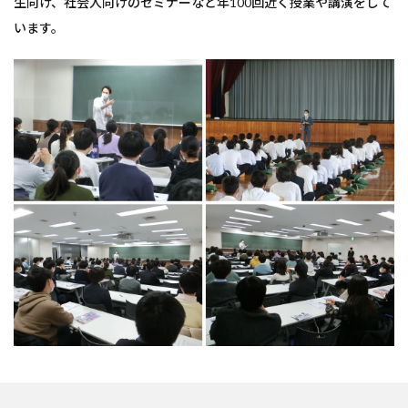
衛
生向け、社会人向けのセミナーなど年100回近く授業や講演をして
口
業
校
京
星
校
います。
長
都）
予
（兵
津
特
備
庫
田
別
校
県）
駅
公
札
特
南
開
幌
別
口
授
駅
公
校
業
西
開
（神
口
授
奈
校
業
川
（北
県）
海
特
道）
別
特
公
別
開
公
授
開
業
授
業