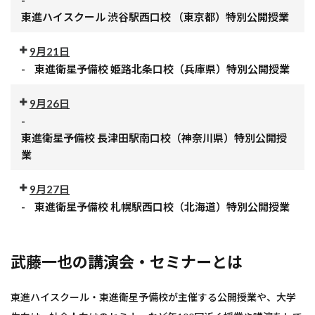
-
（神
衛
船
授
業
ル
東進ハイスクール 渋谷駅西口校 （東京都）特別公開授業
奈
星
橋
業
東
小
川
公
予
校
進
手
県）
開
備
9月21日
（東
ハ
指
特
授
校
-
東進衛星予備校 姫路北条口校（兵庫県）特別公開授業
京
イ
校
別
業
東
都）
公
ス
（埼
公
東
北
特
開
ク
9月26日
玉
開
進
大
別
授
ー
-
県）
授
ハ
病
公
業
ル
特
東進衛星予備校 長津田駅南口校（神奈川県）特別公開授
業
イ
院
開
東
川
別
業
ス
前
授
進
越
公
公
ク
校
業
衛
校
開
開
ー
9月27日
（宮
星
（埼
授
授
ル
城
-
東進衛星予備校 札幌駅西口校（北海道）特別公開授業
予
玉
業
業
渋
県）
公
備
県）
東
谷
特
開
校
特
進
駅
別
授
姫
別
武藤一也の講演会・セミナーとは
衛
西
公
業
路
公
星
口
開
東
北
開
予
校
東進ハイスクール・東進衛星予備校が主催する公開授業や、大学
授
進
条
授
備
（東
業