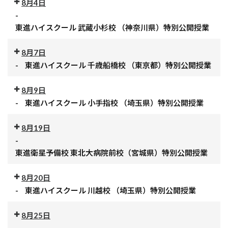
開
8月4日
進
授
-
ハ
業
東進ハイスクール 武蔵小杉校 （神奈川県）特別公開授業
イ
東
公
ス
進
開
ク
8月7日
ハ
授
ー
-
東進ハイスクール 千歳船橋校 （東京都）特別公開授業
イ
業
ル
公
ス
東
志
開
ク
8月9日
進
木
授
ー
-
東進ハイスクール 小手指校 （埼玉県）特別公開授業
ハ
校
業
ル
公
イ
（埼
東
蒲
開
8月19日
ス
玉
進
田
授
ク
-
県）
ハ
校
業
ー
東進衛星予備校 東北大病院前校（宮城県）特別公開授業
特
イ
（東
東
ル
別
公
ス
京
進
武
公
開
ク
8月20日
都）
ハ
蔵
開
授
ー
-
東進ハイスクール 川越校 （埼玉県）特別公開授業
特
イ
小
授
業
ル
別
公
ス
杉
業
東
千
公
開
ク
8月25日
校
進
歳
開
授
ー