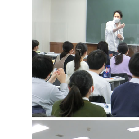
予
長
条
校
公
公
備
津
口
（東
開
開
校
田
校
京
授
授
札
駅
（兵
都）
業
業
幌
南
庫
特
駅
口
県）
別
西
校
特
公
口
（神
別
開
校
奈
公
授
（北
川
開
業
海
県）
授
道）
特
業
特
別
別
公
公
開
開
授
授
業
業