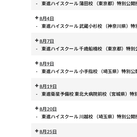
授
-
東進ハイスクール 蒲田校 （東京都）特別公開
公
業
開
8月4日
東
授
-
東進ハイスクール 武蔵小杉校 （神奈川県）特
進
公
業
ハ
開
8月7日
東
イ
授
-
東進ハイスクール 千歳船橋校 （東京都）特別
進
ス
公
業
ハ
ク
開
8月9日
東
イ
ー
授
-
東進ハイスクール 小手指校 （埼玉県）特別公
進
ス
ル
公
業
ハ
ク
志
開
8月19日
東
イ
ー
木
授
-
東進衛星予備校 東北大病院前校（宮城県）特
進
ス
ル
校
公
業
ハ
ク
蒲
（埼
開
8月20日
東
イ
ー
田
玉
授
-
東進ハイスクール 川越校 （埼玉県）特別公開
進
ス
ル
校
県）
公
業
ハ
ク
武
（東
特
開
8月25日
東
イ
ー
蔵
京
別