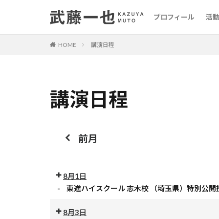
プロフィール
活
HOME
講演日程
講演日程
前月
8月1日
-
東進ハイスクール 志木校 （埼玉県）特別公開
公
開
8月3日