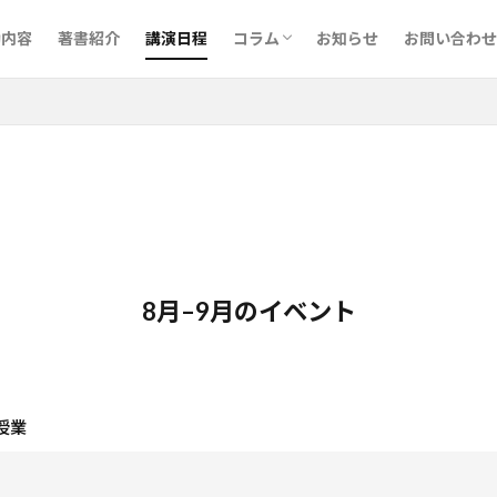
予備校･英語講師について
執筆について
CELTAで最上位のPass Aを取得し
講演会・セミナー
音読メーター
動内容
著書紹介
講演日程
コラム
お知らせ
お問い合わせ
予備校･英語講師について
執筆について
CELTAで最上位のPass Aを取得し
講演会・セミナー
音読メーター
8月–9月のイベント
授業