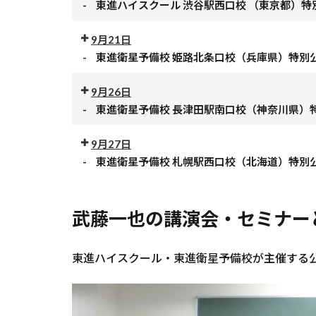
授
-
東進ハイスクール 渋谷駅西口校 （東京都）特
進
ス
ル
小
都）
公
公
業
衛
ク
千
杉
特
開
開
9月21日
東
星
ー
歳
校
別
授
授
-
東進衛星予備校 姫路北条口校（兵庫県）特別
進
予
ル
船
（神
公
業
公
業
ハ
備
小
橋
奈
開
開
9月26日
東
イ
校
手
校
川
授
授
-
東進衛星予備校 長津田駅南口校（神奈川県）
進
ス
東
指
（東
県）
業
公
業
ハ
ク
北
校
京
特
開
9月27日
東
イ
ー
大
（埼
都）
別
授
-
東進衛星予備校 札幌駅西口校（北海道）特別
進
ス
ル
病
玉
特
公
公
業
衛
ク
川
院
県）
別
開
開
東
星
ー
越
前
特
公
授
武藤一也の講演会・セミナー
授
進
予
ル
校
校
別
開
業
業
衛
備
渋
（埼
（宮
公
授
東
星
校
谷
玉
城
開
業
東進ハイスクール・東進衛星予備校が主催する公
進
予
姫
駅
県）
県）
授
衛
備
路
西
特
特
業
星
校
北
口
別
別