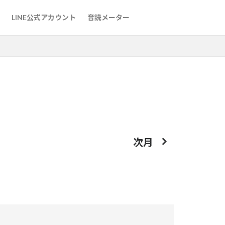
た方法
LINE公式アカウント
音読メーター
た方法
次月