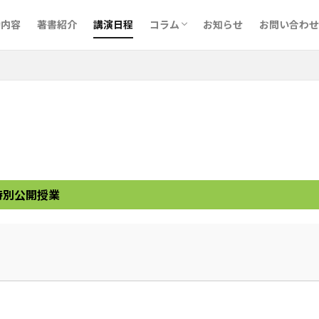
予備校･英語講師について
執筆について
CELTAで最上位のPass Aを取得し
講演会・セミナー
音読メーター
動内容
著書紹介
講演日程
コラム
お知らせ
お問い合わせ
予備校･英語講師について
執筆について
CELTAで最上位のPass Aを取得し
講演会・セミナー
音読メーター
特別公開授業