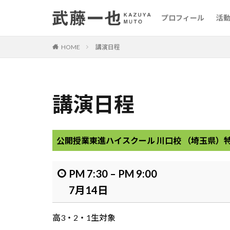
プロフィール
活
HOME
講演日程
講演日程
公開授業
東進ハイスクール 川口校 （埼玉県）
PM 7:30
–
PM 9:00
7月14日
高3・2・1生対象