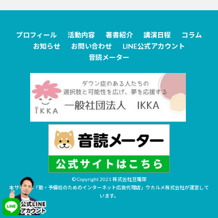
プロフィール
活動内容
著書紹介
講演日程
コラム
お知らせ
お問い合わせ
LINE公式アカウント
音読メーター
© Copyright 2021
株式会社豆電球
本サイトは「塾・予備校のためのインターネット広告代理店」ウカルメ株式会社が運営して
います。