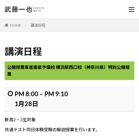
HOME
講演日程
講演日程
公開授業
東進衛星予備校 横浜駅西口校（神奈川県）特別公開授
業
PM 8:00
–
PM 9:10
1月28日
新高2・3生対象
共通テスト同日体験受験の解説授業を行います。