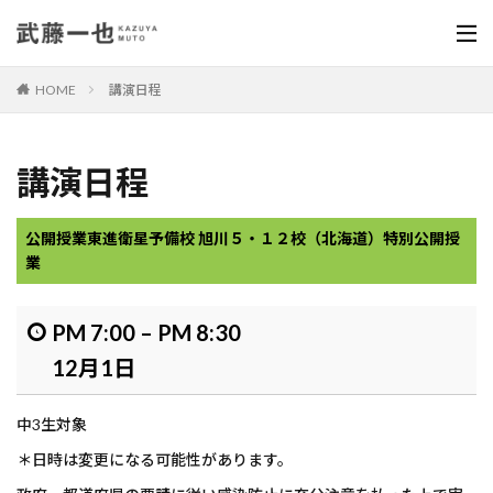
HOME
講演日程
講演日程
公開授業
東進衛星予備校 旭川５・１２校（北海道）特別公開授
業
PM 7:00
–
PM 8:30
12月1日
中3生対象
＊日時は変更になる可能性があります。