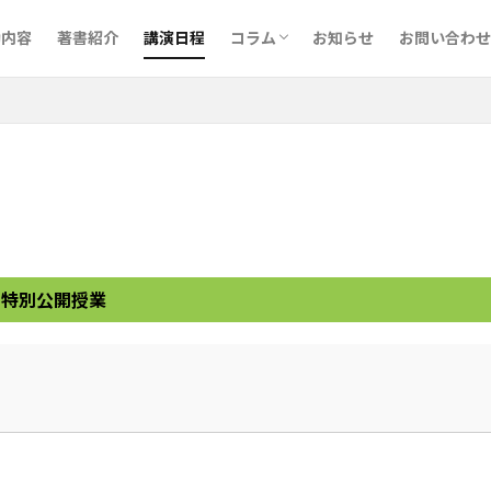
予備校･英語講師について
執筆について
CELTAで最上位のPass Aを取得し
講演会・セミナー
音読メーター
動内容
著書紹介
講演日程
コラム
お知らせ
お問い合わせ
予備校･英語講師について
執筆について
CELTAで最上位のPass Aを取得し
講演会・セミナー
音読メーター
）特別公開授業