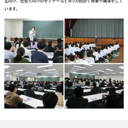
衛
生向け、社会人向けのセミナーなど年100回近く授業や講演をして
口
業
校
京
星
校
います。
長
都）
予
（兵
津
特
備
庫
田
別
校
県）
駅
公
札
特
南
開
幌
別
口
授
駅
公
校
業
西
開
（神
口
授
奈
校
業
川
（北
県）
海
特
道）
別
特
公
別
開
公
授
開
業
授
業