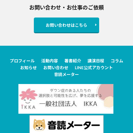
お問い合わせ・お仕事のご依頼
お問い合わせはこちら
プロフィール
活動内容
著書紹介
講演日程
コラム
お知らせ
お問い合わせ
LINE公式アカウント
音読メーター