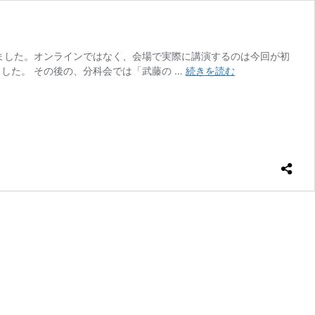
きました。オンラインではなく、会場で実際に講演するのは今回が初
第
した。 その後の、分科会では「武藤の …
続きを読む
10
回
夏
の
教
育
セ
ミ
ナ
ー
（日
本
教
育
新
聞